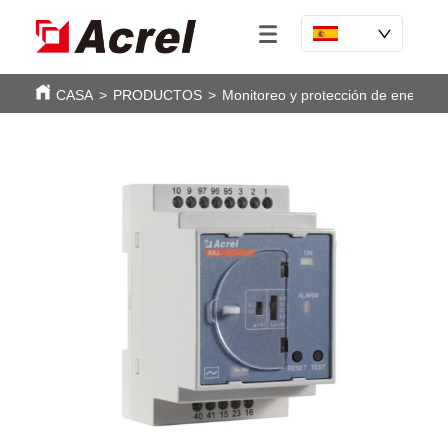
CASA
>
PRODUCTOS
>
Monitoreo y protección de energía