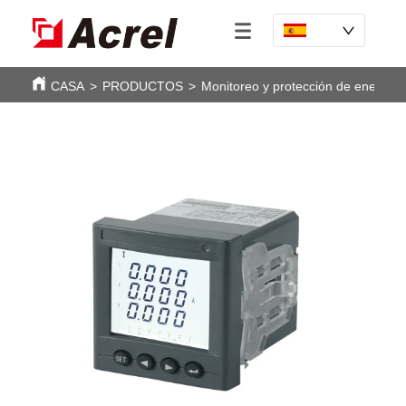
CASA
>
PRODUCTOS
>
Monitoreo y protección de energía